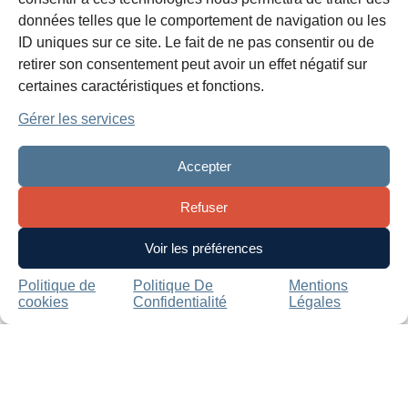
données telles que le comportement de navigation ou les
Employeurs, protegez vous et vos
ID uniques sur ce site. Le fait de ne pas consentir ou de
équipes du coronavirus !
retirer son consentement peut avoir un effet négatif sur
Previous
certaines caractéristiques et fonctions.
Gérer les services
La facturation récurrente
Accepter
Next
Refuser
Voir les préférences
Recommen
Politique de
Politique De
Mentions
cookies
Confidentialité
Légales
ded Posts